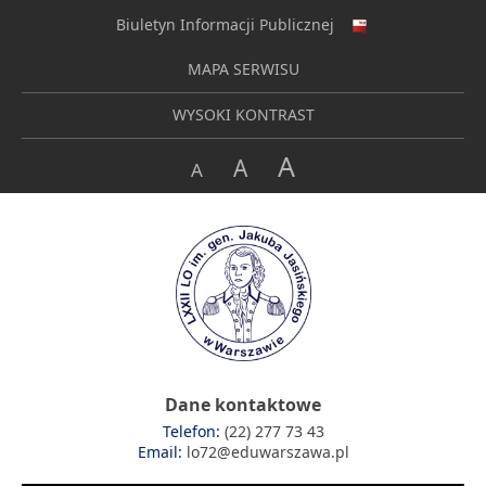
Biuletyn Informacji Publicznej
MAPA SERWISU
WYSOKI KONTRAST
A
A
A
Dane kontaktowe
Telefon:
(22) 277 73 43
Email:
lo72@eduwarszawa.pl